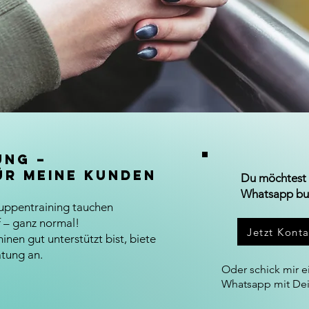
ung –
ür meine Kunden
Du möchtest 
Whatsapp bu
uppentraining tauchen
 – ganz normal!
Jetzt Kont
nen gut unterstützt bist, biete
atung an.
Oder schick mir e
Whatsapp mit D