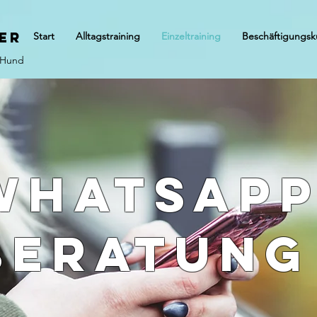
er
Start
Alltagstraining
Einzeltraining
Beschäftigungsk
 Hund
Whatsapp
Beratung