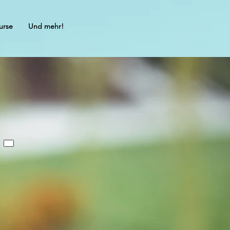
urse
Und mehr!
-